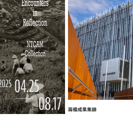
籌備成果集錦