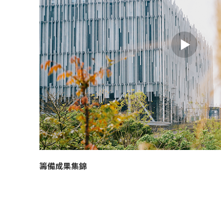
籌備成果集錦