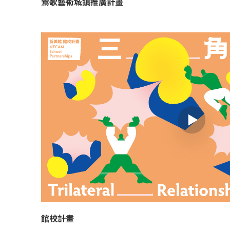
鶯歌藝術城鎮推廣計畫
館校計畫