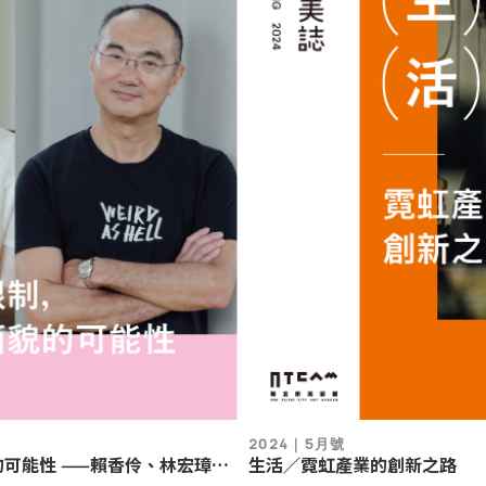
2024｜5月號
生活／霓虹產業的創新之路
可能性 ——賴香伶、林宏璋對