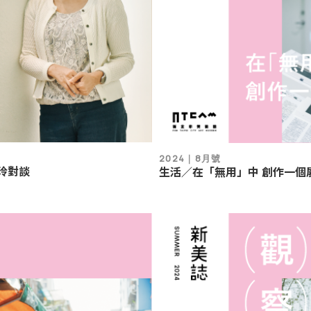
2024｜8月號
玲對談
生活／在「無用」中 創作一個