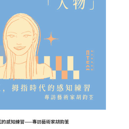
代的感知練習——專訪藝術家胡鈞荃