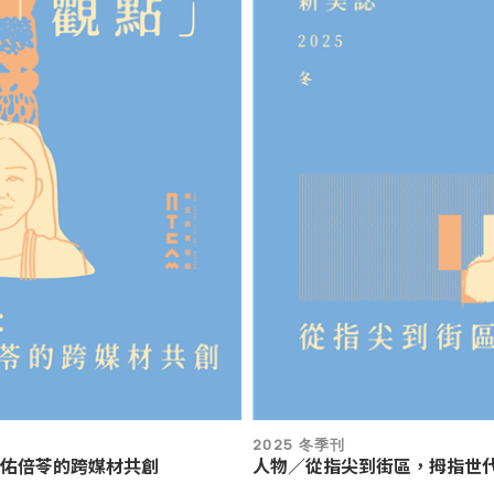
2025 冬季刊
佑倍苓的跨媒材共創
人物／從指尖到街區，拇指世