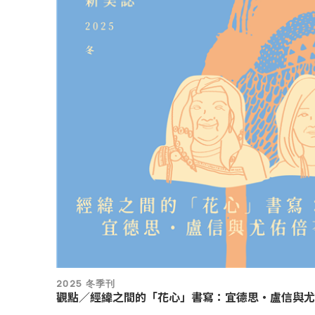
2025 冬季刊
觀點／經緯之間的「花心」書寫：宜德思・盧信與尤