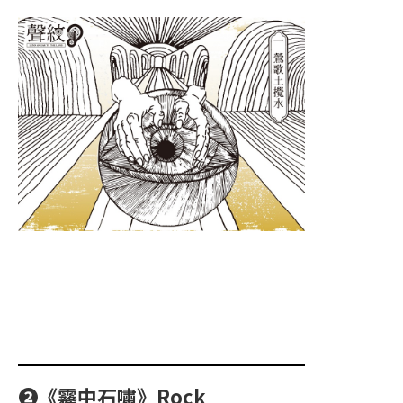
➋《霧中石嘯》Rock