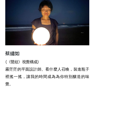
蔡繡如
(《聲紋》視覺構成)
霧茫茫的平面設計師。看什麼人召喚，裝進瓶子
裡搖一搖，讓我的時間成為為你特別釀造的味
覺。