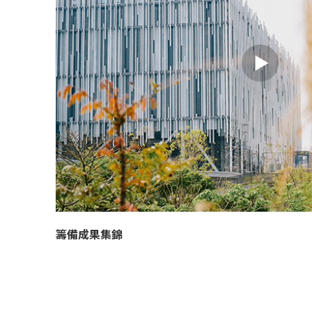
籌備成果集錦