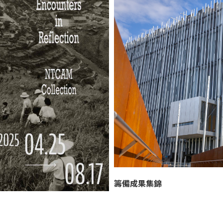
籌備成果集錦