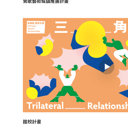
鶯歌藝術城鎮推廣計畫
館校計畫